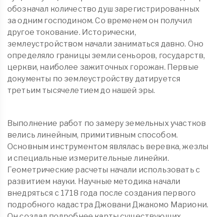
обозначал количество душ зарегистрированных
за одним господином. Со временем он получил
другое токование. Исторически,
землеустройством начали заниматься давно. Оно
определяло границы земли сеньоров, государств,
церкви, наиболее зажиточных горожан. Первые
документы по землеустройству датируется
третьим тысячелетием до нашей эры.
Выполнение работ по замеру земельных участков
велись линейным, примитивным способом.
Основным инструментом являлась веревка, жезлы
и специальные измерительные линейки.
Геометрические расчеты начали использовать с
развитием науки. Научные методика начали
внедряться с 1718 года после создания первого
подробного кадастра Джовани Джакомо Мариони.
Он создал подробнее карты существующих