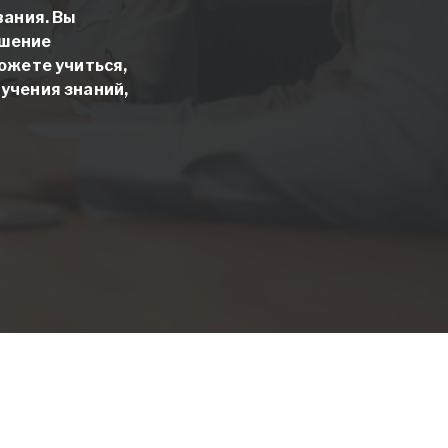
вания. Вы
ышение
ожете учиться,
учения знаний,