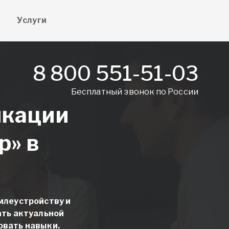
е
Услуги
8 800 551-51-03
Бесплатный звонок по России
икации
р» в
млеустройству и
ать актуальной
овать навыки.