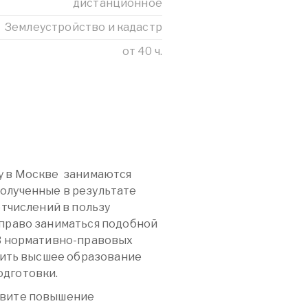
дистанционное
Землеустройство и кадастр
от 40 ч.
у в Москве занимаются
олученные в результате
отчислений в пользу
 право заниматься подобной
 В нормативно-правовых
учить высшее образование
одготовки.
твите повышение