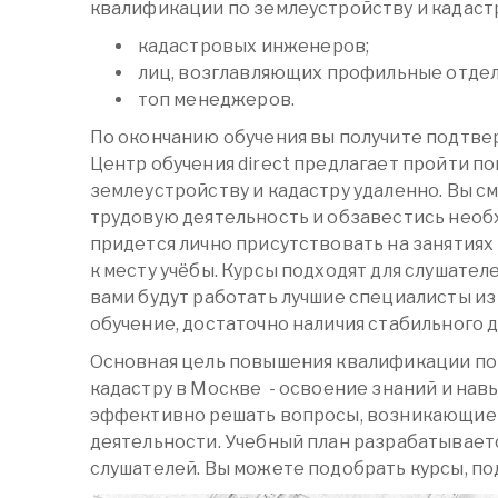
квалификации по землеустройству и кадастр
кадастровых инженеров;
лиц, возглавляющих профильные отдел
топ менеджеров.
По окончанию обучения вы получите подт
Центр обучения direct предлагает пройти 
землеустройству и кадастру удаленно. Вы 
трудовую деятельность и обзавестись необ
придется лично присутствовать на занятиях 
к месту учёбы. Курсы подходят для слушател
вами будут работать лучшие специалисты из
обучение, достаточно наличия стабильного д
Основная цель повышения квалификации по
кадастру в Москве - освоение знаний и нав
эффективно решать вопросы, возникающие 
деятельности. Учебный план разрабатываетс
слушателей. Вы можете подобрать курсы, п