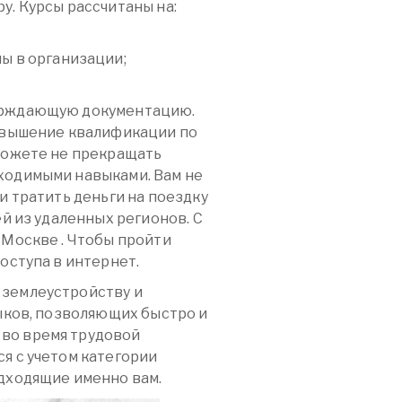
у. Курсы рассчитаны на:
ы в организации;
верждающую документацию.
повышение квалификации по
сможете не прекращать
ходимыми навыками. Вам не
и тратить деньги на поездку
ей из удаленных регионов. С
 Москве . Чтобы пройти
оступа в интернет.
 землеустройству и
ыков, позволяющих быстро и
во время трудовой
я с учетом категории
одходящие именно вам.