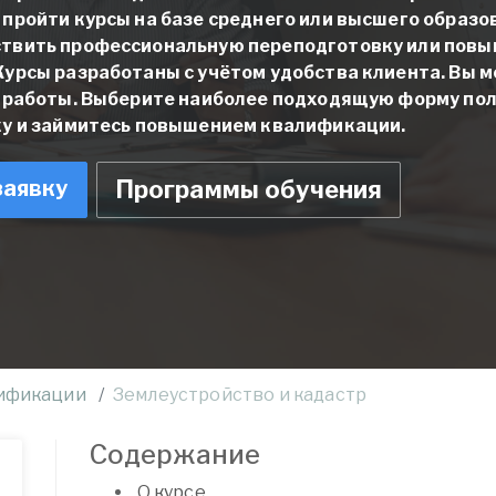
пройти курсы на базе среднего или высшего образо
твить профессиональную переподготовку или пов
урсы разработаны с учётом удобства клиента. Вы м
т работы. Выберите наиболее подходящую форму пол
ку и займитесь повышением квалификации.
заявку
Программы обучения
ификации
Землеустройство и кадастр
Содержание
О курсе