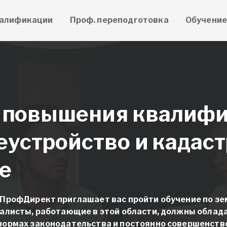
алификации
Проф. переподготовка
Обучени
 повышения квалиф
устройство и кадаст
е
 ПрофДирект приглашает вас пройти обучение по зе
алисты, работающие в этой области, должны облад
нормах законодательства и постоянно совершенств