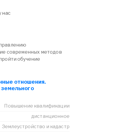
 нас
аправлению
ние современных методов
пройти обучение
нные отношения.
 земельного
Повышение квалификации
дистанционное
Землеустройство и кадастр