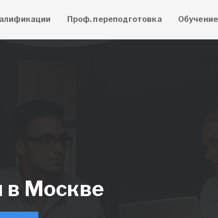
алификации
Проф. переподготовка
Обучени
и в Москве