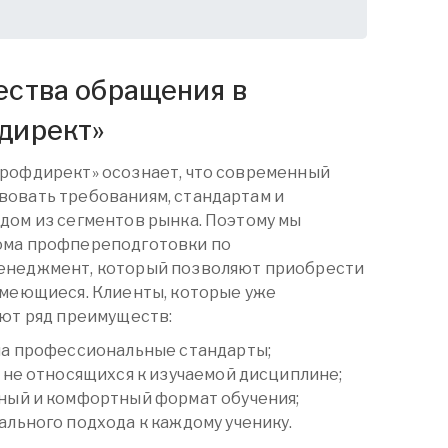
ства обращения в
директ
»
Профдирект» осознает, что современный
вовать требованиям, стандартам и
дом из сегментов рынка. Поэтому мы
ома
профпереподготовки
по
енеджмент, который позволяют приобрести
имеющиеся. Клиенты, которые уже
ают ряд преимуществ:
на профессиональные стандарты;
 не относящихся к изучаемой дисциплине;
ный и комфортный формат обучения;
льного подхода к каждому ученику.