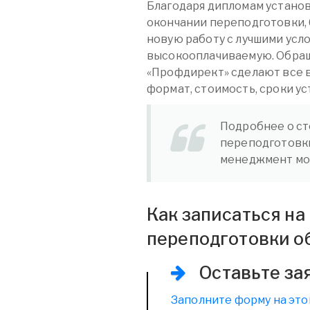
Благодаря дипломам устано
окончании переподготовки,
новую работу с лучшими усл
высокооплачиваемую. Обращ
«Профдирект» сделают все 
формат, стоимость, сроки ус
Подробнее о ст
переподготовк
менеджмент мож
Как записаться н
переподготовки о
Оставьте за
Заполните форму на это