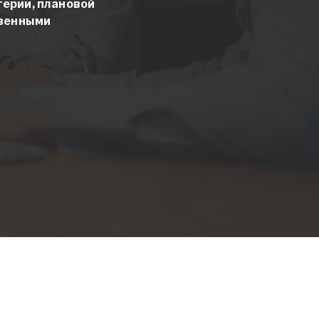
терии, плановой
твенными