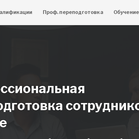
алификации
Проф. переподготовка
Обучени
ссиональная
одготовка сотрудник
е