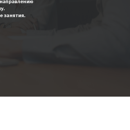
о направлению
у.
е занятия.