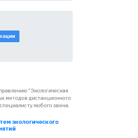
кации
правлению "Экологическая
ых методов дистанционного
 специалисту любого звена.
стем экологического
иятий