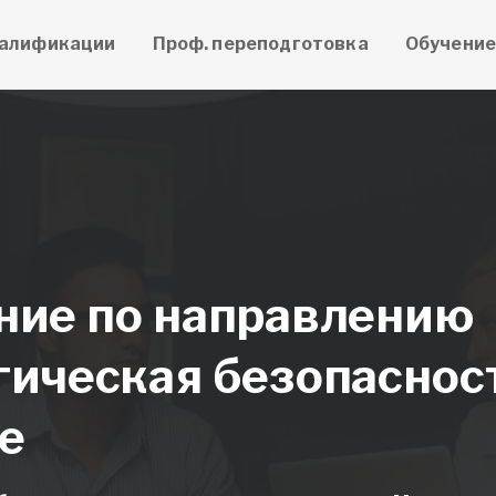
алификации
Проф. переподготовка
Обучени
ние по направлению
гическая безопаснос
е