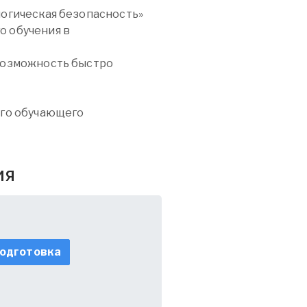
логическая безопасность»
о обучения в
возможность быстро
ого обучающего
ия
одготовка