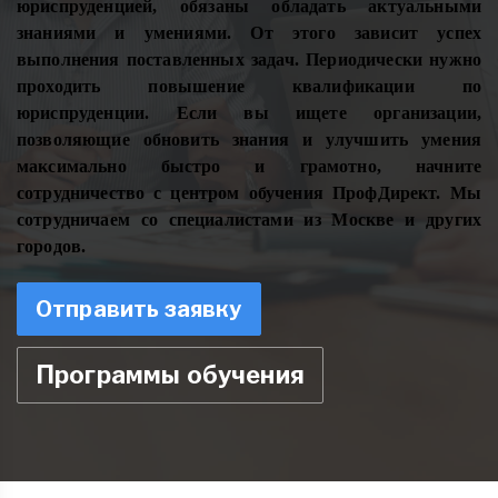
юриспруденцией, обязаны обладать актуальными
знаниями и умениями. От этого зависит успех
выполнения поставленных задач. Периодически нужно
проходить повышение квалификации по
юриспруденции. Если вы ищете организации,
позволяющие обновить знания и улучшить умения
максимально быстро и грамотно, начните
сотрудничество с центром обучения ПрофДирект. Мы
сотрудничаем со специалистами из Москве и других
городов.
Отправить заявку
Программы обучения