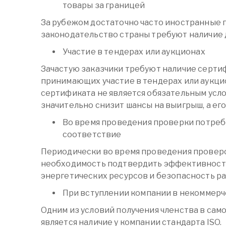
товары за границей
За рубежом достаточно часто иностранные 
законодательство страны требуют наличие 
Участие в тендерах или аукционах
Зачастую заказчики требуют наличие серти
принимающих участие в тендерах или аукци
сертификата не является обязательным усло
значительно снизит шансы на выигрыш, а его
Во время проведения проверки потре
соответствие
Периодически во время проведения провер
необходимость подтвердить эффективност
энергетических ресурсов и безопасность р
При вступлении компании в некоммер
Одним из условий получения членства в са
является наличие у компании стандарта ISO.