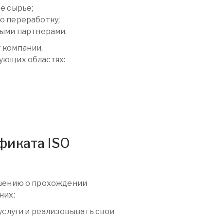
е сырье;
 переработку;
ыми партнерами.
 компании,
ующих областях:
фиката ISO
ешению о прохождении
них:
услуги и реализовывать свои