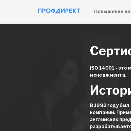
Повышение кв
Серти
ISO 14001 - эт
менеджмента.
Истор
В 1992 году был
компаний. Прим
английских пред
разрабатываетс