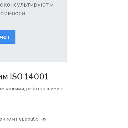
оконсультируют и
тоимости
счет
им ISO 14001
омпаниями, работающими в
ение и переработку