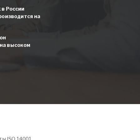
 в России
производится на
 он
 на высоком
ты ISO 14001