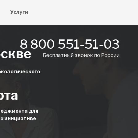
е
Услуги
8 800 551-51-03
оскве
Бесплатный звонок по России
экологического
рта
енеджмента для
по инициативе