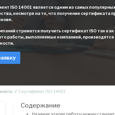
ент ISO 14001 является одним из самых популярных
ства, несмотря на то, что получение сертификата 
снове.
паний стремятся получить сертификат ISO так как
что работы, выполняемые компанией, производятся
ности.
заявку
икаты
Сертификат ISO 14001
Содержание
На каких этапах работы нужны стандар