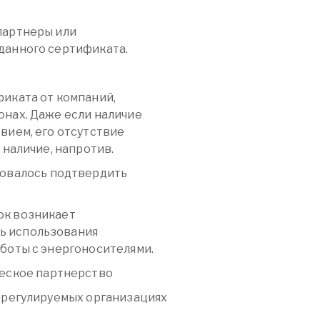
партнеры или
данного сертификата.
фиката от компаний,
онах. Даже если наличие
вием, его отсутствие
 наличие, напротив.
бовалось подтвердить
ок возникает
ь использования
аботы с энергоносителями.
ческое партнерство
морегулируемых организациях