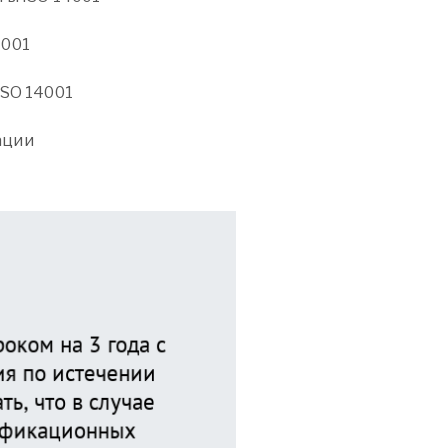
4001
ISO 14001
ации