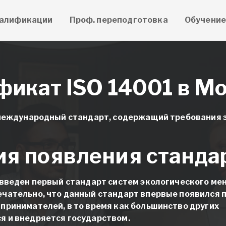
алификации
Проф. переподготовка
Обучени
фикат ISO 14001 в М
о международный стандарт, содержащий требования 
ия появления станда
 введен первый стандарт систем экологического м
ечательно, что данный стандарт впервые появился 
принимателей, в то время как большинство других
я и внедряется государством.