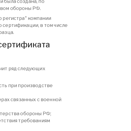
 была создана, по
вом обороны РФ.
о регистра" компании
 сертификации, в том числе
разца.
сертификата
чит ряд следующих
сть при производстве
ерах связанных с военной
терства обороны РФ;
етствия требованиям