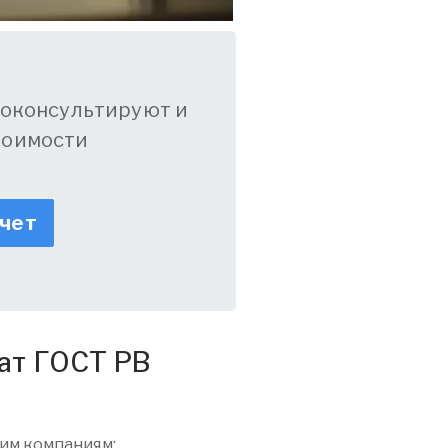
оконсультируют и
тоимости
счет
ат ГОСТ РВ
им компаниям: