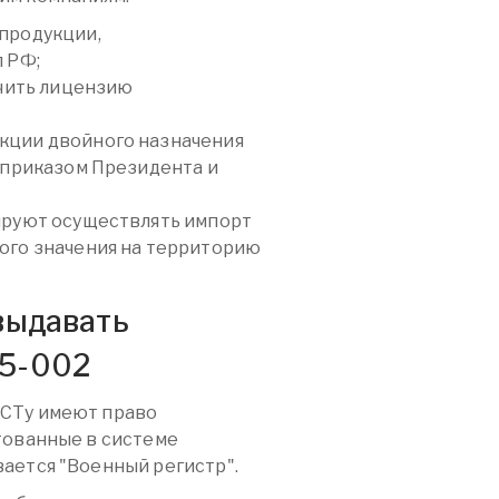
продукции,
 РФ;
учить лицензию
ции двойного назначения
 приказом Президента и
ируют осуществлять импорт
ого значения на территорию
выдавать
15-002
ОСТу имеют право
тованные в системе
ается "Военный регистр".