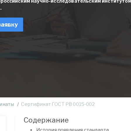
ероссийским научно-исследовательским институто
.
заявку
икаты
Сертификат ГОСТ РВ 0015-002
Содержание
История появления стандарта