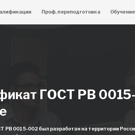
алификации
Проф. переподготовка
Обучени
фикат ГОСТ РВ 0015
е
Т РВ 0015-002 был разработан на территории Росс