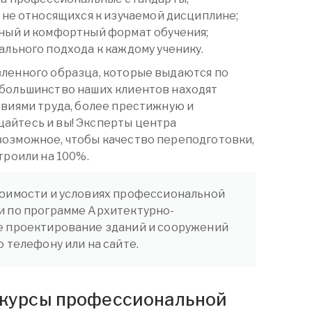
 не относящихся к изучаемой дисциплине;
ный и комфортный формат обучения;
льного подхода к каждому ученику.
вленного образца, которые выдаются по
 большинство наших клиентов находят
овиями труда, более престижную и
айтесь и вы! Эксперты центра
возможное, чтобы качество переподготовки,
троили на 100%.
оимости и условиях профессиональной
 по программе Архитектурно-
е проектирование зданий и сооружений
 телефону или на сайте.
а курсы профессиональной