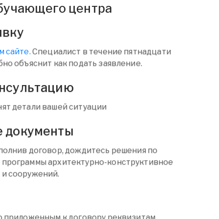
бучающего центра
явку
м сайте.
Специалист в течение пятнадцати
бно объяснит как подать заявление.
онсультацию
ят детали вашей ситуации
е документы
полнив договор, дождитесь решения по
 программы архитектурно-конструктивное
 и сооружений.
о приложенным к договору реквизитам.