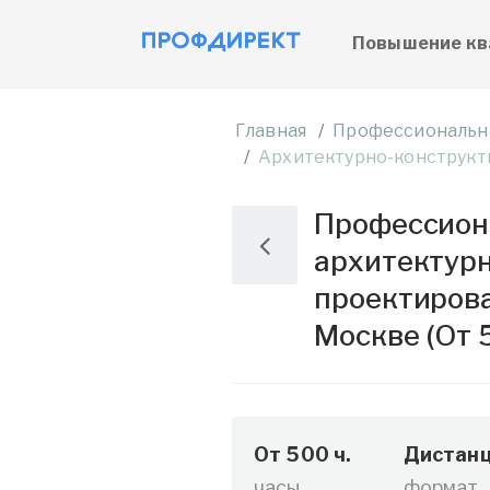
Повышение кв
Главная
Профессиональн
Архитектурно-конструкт
Профессиона
архитектур
проектирова
Москве (От 5
От 500 ч.
Дистанц
часы
формат