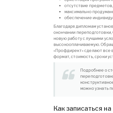
отсутствие предметов,
максимально продуман
обеспечение индивидуа
Благодаря дипломам устано
окончании переподготовки,
новую работу с лучшими усл
высокооплачиваемую. Обращ
«Профдирект» сделают все 
формат, стоимость, сроки ус
Подробнее о ст
переподготовки
конструктивно
можно узнать по
Как записаться н