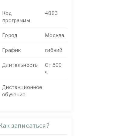
Код
4883
программы
Город
Москва
График
гибкий
Длительность
От 500
ч.
Дистанционное
обучение
Как записаться?