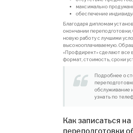
максимально продуман
обеспечение индивидуа
Благодаря дипломам устано
окончании переподготовки,
новую работу с лучшими усл
высокооплачиваемую. Обращ
«Профдирект» сделают все 
формат, стоимость, сроки ус
Подробнее о ст
переподготовк
обслуживание 
узнать по телеф
Как записаться н
переподготовки о