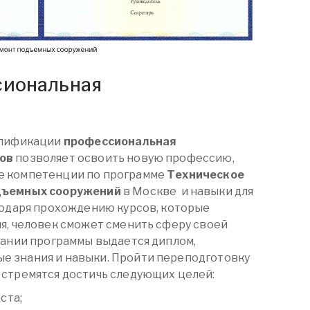
сиональная
алификации
профессиональная
ов
позволяет освоить новую профессию,
е компетенции по программе
Техническое
дъемных сооружений
в Москве
и навыки для
годаря прохождению курсов, которые
я, человек сможет сменить сферу своей
чании программы выдается диплом,
 знания и навыки. Пройти переподготовку
 стремятся достичь следующих целей:
ста;