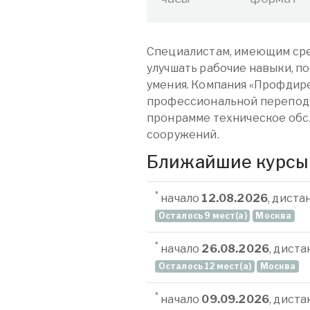
Специалистам, имеющим сре
улучшать рабочие навыки, п
умения. Компания «Профдире
профессиональной перепод
пронрамме техническое обс
сооружений.
Ближайшие курсы
*
начало
12.08.2026
, дист
Осталось 9 мест(а)
Москва
*
начало
26.08.2026
, дист
Осталось 12 мест(а)
Москва
*
начало
09.09.2026
, дист