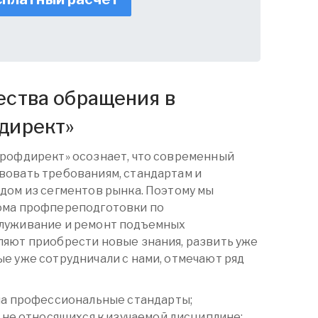
ства обращения в
директ
»
Профдирект» осознает, что современный
вовать требованиям, стандартам и
дом из сегментов рынка. Поэтому мы
ома
профпереподготовки
по
луживание и ремонт подъемных
ляют приобрести новые знания, развить уже
е уже сотрудничали с нами, отмечают ряд
на профессиональные стандарты;
 не относящихся к изучаемой дисциплине;