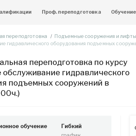
алификации
Проф. переподготовка
Обучени
ая переподготовка
Подъемные сооружения и лифт
ие гидравлического оборудования подъемных сооруж
льная переподготовка по курсу
е обслуживание гидравлического
ия подъемных сооружений в
00ч.)
ионное обучение
Гибкий
график