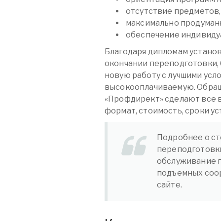
отсутствие предметов,
максимально продуман
обеспечение индивидуа
Благодаря дипломам устано
окончании переподготовки,
новую работу с лучшими усл
высокооплачиваемую. Обращ
«Профдирект» сделают все 
формат, стоимость, сроки ус
Подробнее о ст
переподготовк
обслуживание 
подъемных соор
сайте.