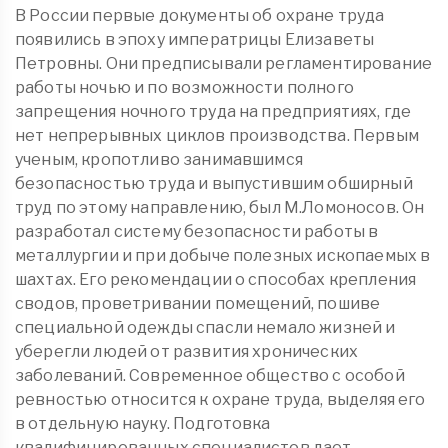
В России первые документы об охране труда
появились в эпоху императрицы Елизаветы
Петровны. Они предписывали регламентирование
работы ночью и по возможности полного
запрещения ночного труда на предприятиях, где
нет непрерывных циклов производства. Первым
ученым, кропотливо занимавшимся
безопасностью труда и выпустившим обширный
труд по этому направлению, был М.Ломоносов. Он
разработал систему безопасности работы в
металлургии и при добыче полезных ископаемых в
шахтах. Его рекомендации о способах крепления
сводов, проветривании помещений, пошиве
специальной одежды спасли немало жизней и
уберегли людей от развития хронических
заболеваний. Современное общество с особой
ревностью относится к охране труда, выделяя его
в отдельную науку. Подготовка
квалифицированных специалистов дает