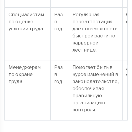
Специалистам
Раз
Регулярная
О
по оценке
в
переаттестация
об
условий труда
год
дает возможность
быстрей расти по
карьерной
лестнице.
Менеджерам
Раз
Помогает быть в
Д
по охране
в
курсе изменений в
об
труда
год
законодательстве,
обеспечивая
правильную
организацию
контроля.