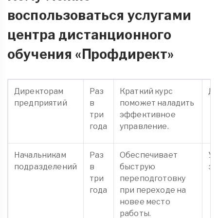
воспользоваться услугами
центра дистанционного
обучения «Профдирект»
Директорам
Раз
Краткий курс
Ди
предприятий
в
поможет наладить
три
эффективное
года
управление.
Начальникам
Раз
Обеспечивает
У
подразделений
в
быструю
за
три
переподготовку
года
при переходе на
новее место
работы.