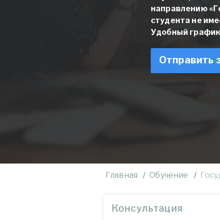
направлению «Г
студента не им
Удобный график
Отправить 
Главная
Обучение
Госу
Консультация