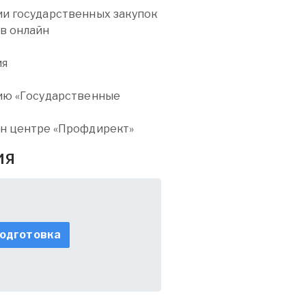
и государственных закупок
в онлайн
ия
нию «Государственные
йн центре «Профдирект»
ия
одготовка