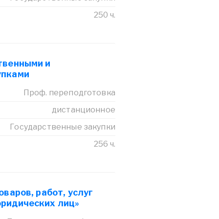
250 ч.
твенными и
упками
Проф. переподготовка
дистанционное
Государственные закупки
256 ч.
оваров, работ, услуг
ридических лиц»