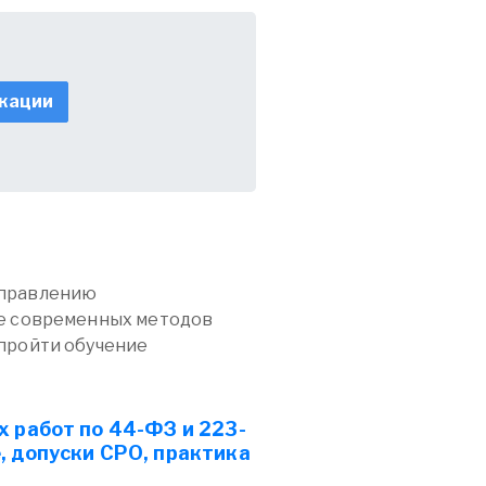
кации
аправлению
ие современных методов
пройти обучение
 работ по 44-ФЗ и 223-
, допуски СРО, практика