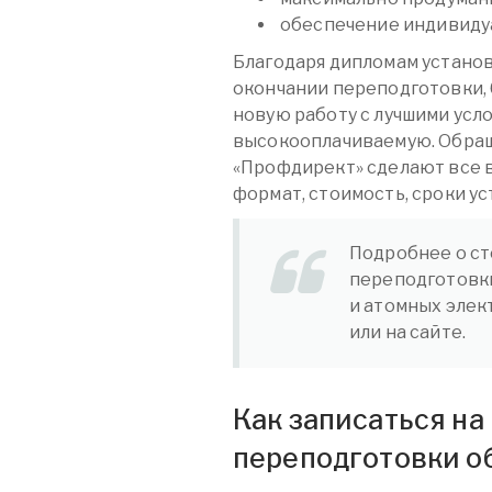
обеспечение индивидуа
Благодаря дипломам устано
окончании переподготовки,
новую работу с лучшими усл
высокооплачиваемую. Обращ
«Профдирект» сделают все 
формат, стоимость, сроки ус
Подробнее о ст
переподготовк
и атомных элек
или на сайте.
Как записаться н
переподготовки о