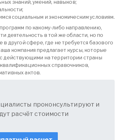
ных знаний, умений, навыков;
альности;
мся социальным и экономическим условиям.
программ по какому-либо направлению,
и деятельность в той же области, но по
 в другой сфере, где не требуется базового
аша компания предлагает курсы, которые
 с действующими на территории страны
 квалификационных справочников,
мативных актов.
ециалисты проконсультируют и
дут расчёт стоимости
платный расчет