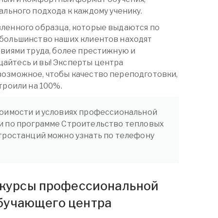
льного подхода к каждому ученику.
вленного образца, которые выдаются по
 большинство наших клиентов находят
овиями труда, более престижную и
айтесь и вы! Эксперты центра
возможное, чтобы качество переподготовки,
троили на 100%.
оимости и условиях профессиональной
и по программе Строительство тепловых
тростанций можно узнать по телефону
а курсы профессиональной
бучающего центра