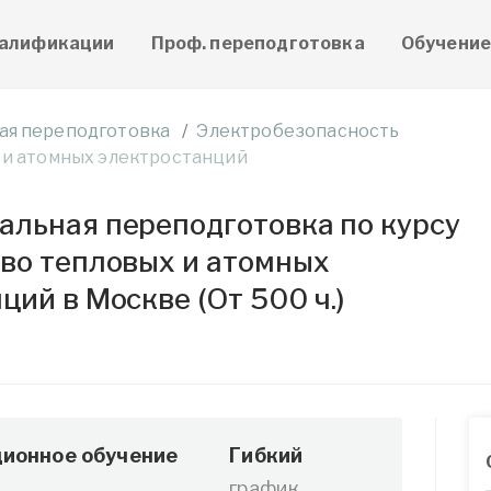
алификации
Проф. переподготовка
Обучени
ая переподготовка
Электробезопасность
 и атомных электростанций
льная переподготовка по курсу
во тепловых и атомных
ций в Москве (От 500 ч.)
ионное обучение
Гибкий
график