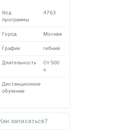
Код
4763
программы
Город
Москва
График
гибкий
Длительность
От 500
ч.
Дистанционное
обучение
Как записаться?