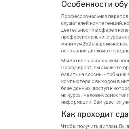
Особенности обу
Профессиональная переподг
слушателей компетенций, к
деятельности в сфере экспе
профессионального уровня 
минимум 252 академических 
основании диплома о средн
Мы активно используем нов
ПрофДирект, вы сможете про
ездить на сессии. Чтобы на
компьютера с выходом в инт
базе данных, доступ к котор
на курсы. Человек самостоя
информации. Вам удастся учи
Как проходит сд
Чтобы получить диплом, Вы