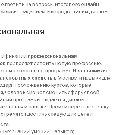
 ответить на вопросы итогового онлайн-
авились с заданием, мы предоставим диплом
сиональная
алификации
профессиональная
ов
позволяет освоить новую профессию,
е компетенции по программе
Независимая
ранспортных средств
в Москве
и навыки для
годаря прохождению курсов, которые
я, человек сможет сменить сферу своей
чании программы выдается диплом,
 знания и навыки. Пройти переподготовку
 стремятся достичь следующих целей:
ста;
ных знаний, умений, навыков;