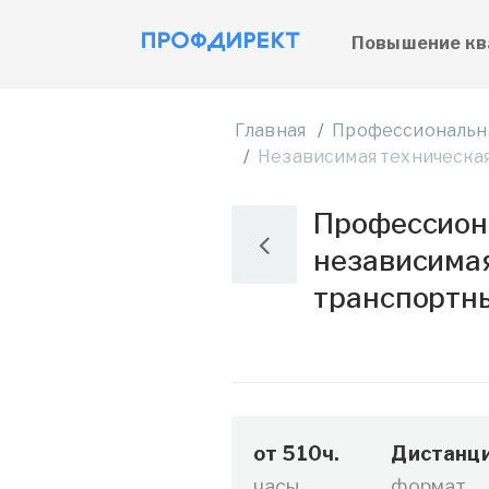
Повышение кв
Главная
Профессиональн
Независимая техническа
Профессиона
независимая
транспортны
от 510ч.
Дистанци
часы
формат