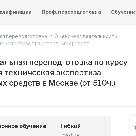
алификации
Проф. переподготовка
Обучени
ая переподготовка
Оценочная деятельность
я экспертиза транспортных средств
льная переподготовка по курсу
 техническая экспертиза
х средств в Москве (от 510ч.)
онное обучение
Гибкий
график