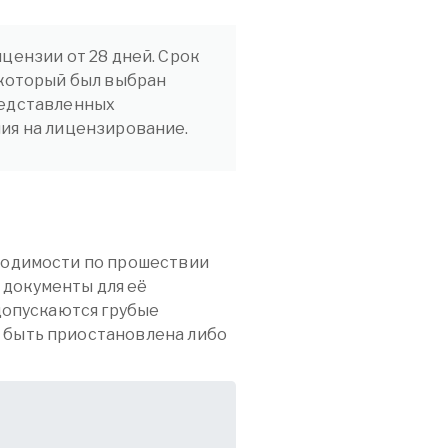
цензии от 28 дней. Срок
 который был выбран
редставленных
ния на лицензирование.
бходимости по прошествии
 документы для её
 допускаются грубые
 быть приостановлена либо