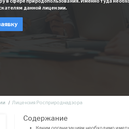
ру в сфере природопользования. Именно туда необ
скателям данной лицензии.
заявку
ии
Лицензия Росприроднадзора
Содержание
Каким организациям необходимо имет