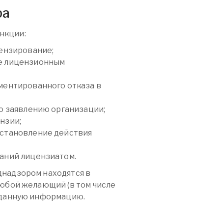
ра
нкции:
цензирование;
е лицензионным
ментированного отказа в
о заявлению организации;
нзии;
остановление действия
аний лицензиатом.
днадзором находятся в
любой желающий (в том числе
 данную информацию.