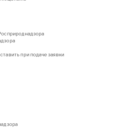
 Росприроднадзора
адзора
тавить при подаче заявки
й
надзора