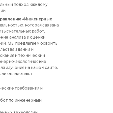
альный подход каждому
ий.
правлению «Инженерные
альностью, которая связана
изыскательных работ.
ние анализа и оценки
ий. Мы предлагаем освоить
ельства зданий и
скания и технический
енерно-экологические
ля изучения на нашем сайте.
тели овладевают
ческие требования и
абот по инженерным
енных технологий,