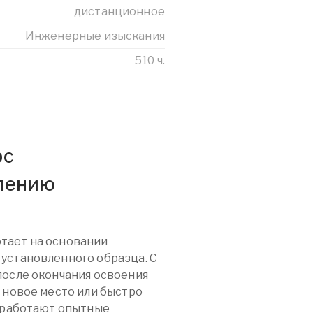
дистанционное
Инженерные изыскания
510 ч.
рс
влению
тает на основании
установленного образца. С
после окончания освоения
 новое место или быстро
с работают опытные