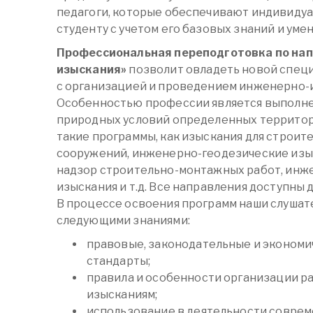
педагоги, которые обеспечивают индивиду
студенту с учетом его базовых знаний и умен
Профессиональная переподготовка по на
изыскания»
позволит овладеть новой специ
с организацией и проведением инженерно-
Особенностью профессии является выполне
природных условий определенных территор
такие программы, как изыскания для строит
сооружений, инженерно-геодезические изы
надзор строительно-монтажных работ, инж
изыскания и т.д. Все направления доступны д
В процессе освоения программ наши слуша
следующими знаниями:
правовые, законодательные и экономи
стандарты;
правила и особенности организации р
изысканиям;
использование в деятельности соврем