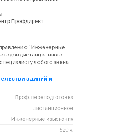
ы
ентр Профдирект
аправлению "Инженерные
методов дистанционного
 специалисту любого звена.
тельства зданий и
Проф. переподготовка
дистанционное
Инженерные изыскания
520 ч.