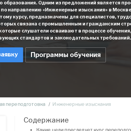
о образования. Одним из предложений является
про
 по направлению «Инженерные изыскания»
в Москв
тому курсу, предназначены для специалистов, труд
оторых связана с промышленным и гражданским стр
 которые слушатели осваивают в процессе обучени
твующих стандартов и законодательных требований.
заявку
Программы обучения
ая переподготовка
Инженерные изыскания
Содержание
Какие цели преследует курс переподг