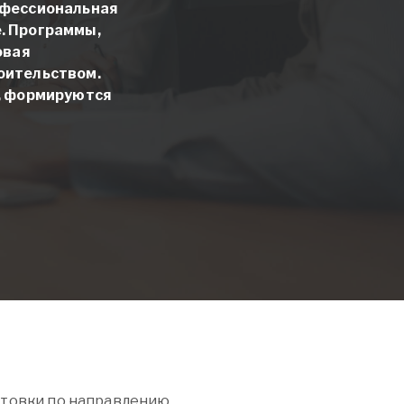
фессиональная
е
. Программы,
овая
оительством.
я, формируются
отовки по направлению