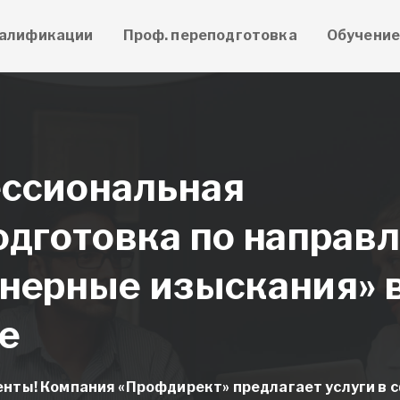
алификации
Проф. переподготовка
Обучени
ссиональная
одготовка по направ
нерные изыскания» 
е
нты! Компания «Профдирект» предлагает услуги в 