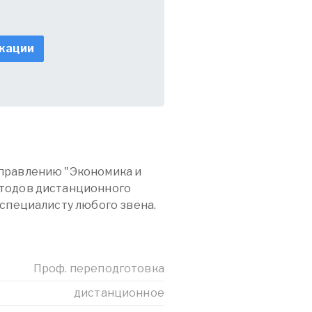
кации
правлению "Экономика и
тодов дистанционного
 специалисту любого звена.
Проф. переподготовка
дистанционное