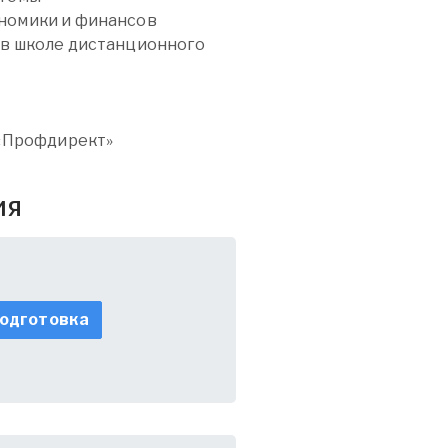
номики и финансов
 в школе дистанционного
 «Профдирект»
ия
одготовка