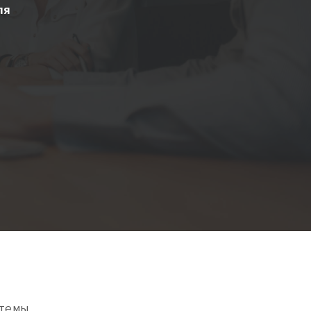
ля
стемы