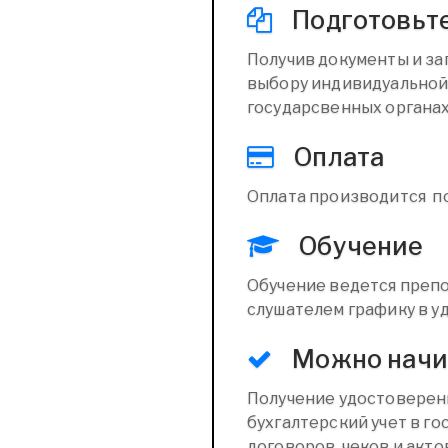
Подготовьт
Получив документы и за
выбору индивидуальной 
государсвенных органах
Оплата
Оплата производится п
Обучение
Обучение ведется препо
слушателем графику в уд
Можно начин
Получение удостоверен
бухгалтерский учет в г
договоров, чеков и акто