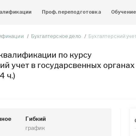
алификации
Проф. переподготовка
Обучени
ификации
Бухгалтерское дело
Бухгалтерский уче
квалификации по курсу
ий учет в государсвенных органах
4 ч.)
нное
Гибкий
график