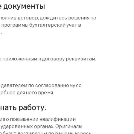
е документы
полнив договор, дождитесь решения по
программы бухгалтерский учет в
.
о приложенным к договору реквизитам.
давателем по согласованному со
обное для него время.
ать работу.
ия о повышении квалификации
осударсвенных органах. Оригиналы
в будут доставлены по вашему адресу