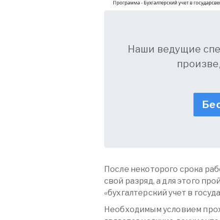
Наши ведущие сп
произве
Бес
После некоторого срока ра
свой разряд, а для этого про
«бухгалтерский учет в госуд
Необходимым условием про