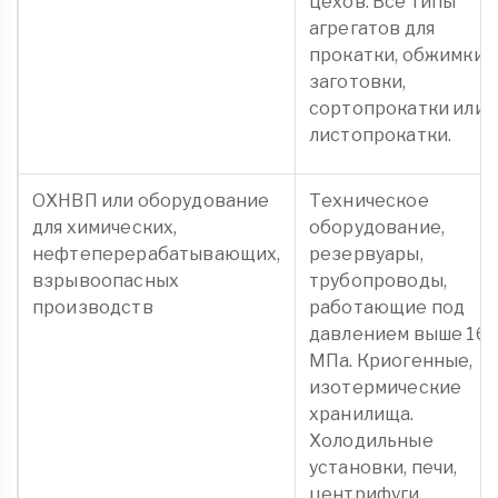
цехов. Все типы
агрегатов для
прокатки, обжимки,
заготовки,
сортопрокатки или
листопрокатки.
ОХНВП или оборудование
Техническое
для химических,
оборудование,
нефтеперерабатывающих,
резервуары,
взрывоопасных
трубопроводы,
производств
работающие под
давлением выше 16
МПа. Криогенные,
изотермические
хранилища.
Холодильные
установки, печи,
центрифуги,