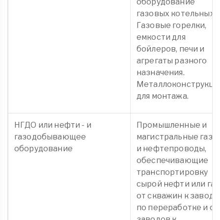
оборудование
газовых котельных.
Газовые горелки,
емкости для
бойлеров, печи и
агрегаты разного
назначения.
Металлоконструкци
для монтажа.
НГДО или нефти - и
Промышленные и
газодобывающее
магистральные газо
оборудование
и нефтепроводы,
обеспечивающие
транспортировку
сырой нефти или газ
от скважин к завода
по переработке и от
заводов к